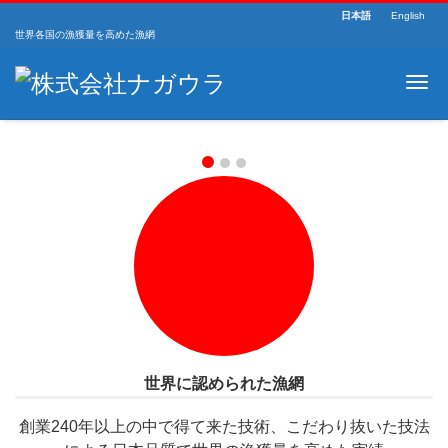
日本語
English
世界各国の漁獲量を高めた漁網
Me
Previous
Next
世界に認められた漁網
創業240年以上の中で得て来た技術、こだわり抜いた技法