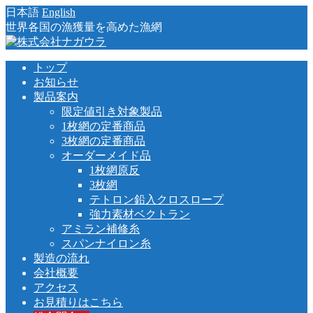
日本語
English
世界各国の漁獲量を高めた漁網
トップ
お知らせ
製品案内
限定値引き対象製品
1枚網の定番商品
3枚網の定番商品
オーダーメイド品
1枚網原反
3枚網
テトロン鉛入クロスロープ
強力素材ベクトラン
アミラン補修糸
スパンナイロン糸
製造の流れ
会社概要
アクセス
お見積りはこちら