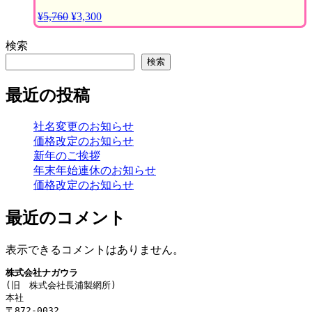
¥
5,760
元
¥
3,300
現
の
在
検索
価
の
格
価
検索
は
格
¥5,760
は
最近の投稿
で
¥3,300
し
で
社名変更のお知らせ
た。
す。
価格改定のお知らせ
新年のご挨拶
年末年始連休のお知らせ
価格改定のお知らせ
最近のコメント
表示できるコメントはありません。
株式会社ナガウラ
(旧　株式会社長浦製網所)
本社
〒872-0032