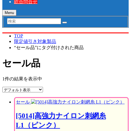
総合問合せ
Menu
検
索
TOP
限定値引き対象製品
“セール品”にタグ付けされた商品
セール品
1件の結果を表示中
セール
[5014]高強力ナイロン刺網糸
L1（ピンク）