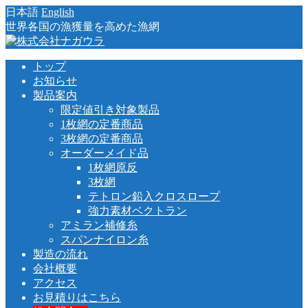
日本語
English
世界各国の漁獲量を高めた漁網
トップ
お知らせ
製品案内
限定値引き対象製品
1枚網の定番商品
3枚網の定番商品
オーダーメイド品
1枚網原反
3枚網
テトロン鉛入クロスロープ
強力素材ベクトラン
アミラン補修糸
スパンナイロン糸
製造の流れ
会社概要
アクセス
お見積りはこちら