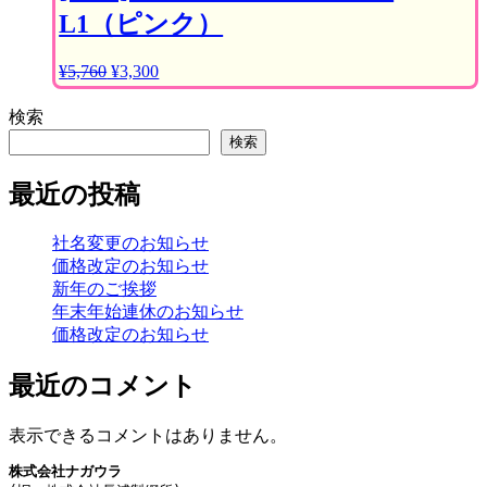
L1（ピンク）
¥
5,760
元
¥
3,300
現
の
在
検索
価
の
格
価
検索
は
格
¥5,760
は
最近の投稿
で
¥3,300
し
で
社名変更のお知らせ
た。
す。
価格改定のお知らせ
新年のご挨拶
年末年始連休のお知らせ
価格改定のお知らせ
最近のコメント
表示できるコメントはありません。
株式会社ナガウラ