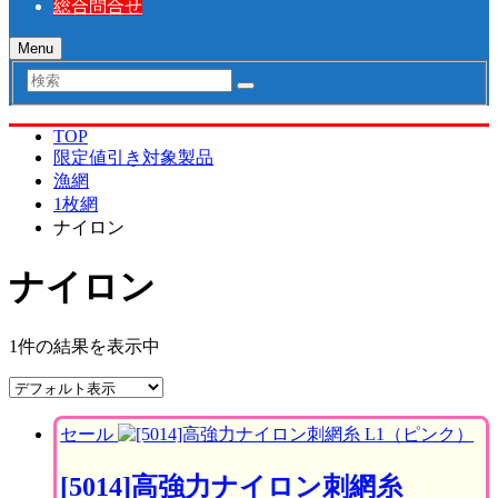
総合問合せ
Menu
検
索
TOP
限定値引き対象製品
漁網
1枚網
ナイロン
ナイロン
1件の結果を表示中
セール
[5014]高強力ナイロン刺網糸