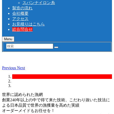
スパンナイロン糸
製造の流れ
会社概要
アクセス
お見積りはこちら
総合問合せ
Menu
検
索
Previous
Next
世界に認められた漁網
創業240年以上の中で得て来た技術、こだわり抜いた技法に
よる日本品質で世界の漁獲量を高めた実績
オーダーメイドもお任せを！