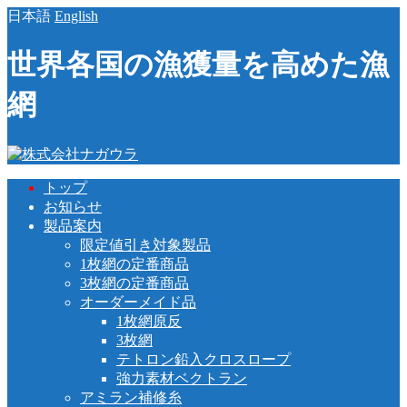
日本語
English
世界各国の漁獲量を高めた漁
網
トップ
お知らせ
製品案内
限定値引き対象製品
1枚網の定番商品
3枚網の定番商品
オーダーメイド品
1枚網原反
3枚網
テトロン鉛入クロスロープ
強力素材ベクトラン
アミラン補修糸