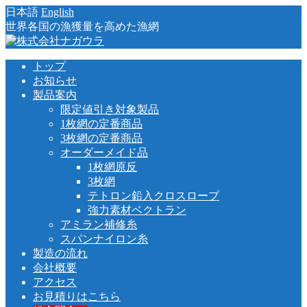
日本語
English
世界各国の漁獲量を高めた漁網
トップ
お知らせ
製品案内
限定値引き対象製品
1枚網の定番商品
3枚網の定番商品
オーダーメイド品
1枚網原反
3枚網
テトロン鉛入クロスロープ
強力素材ベクトラン
アミラン補修糸
スパンナイロン糸
製造の流れ
会社概要
アクセス
お見積りはこちら